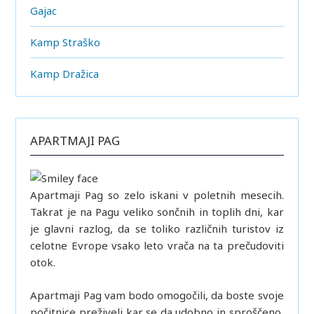
Gajac
Kamp Straško
Kamp Dražica
APARTMAJI PAG
Apartmaji Pag so zelo iskani v poletnih mesecih.
Takrat je na Pagu veliko sončnih in toplih dni, kar
je glavni razlog, da se toliko različnih turistov iz
celotne Evrope vsako leto vrača na ta prečudoviti
otok.
Apartmaji Pag vam bodo omogočili, da boste svoje
počitnice preživeli kar se da udobno in sproščeno,