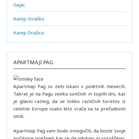
Gajac
Kamp Straško
Kamp Dražica
APARTMAJI PAG
Apartmaji Pag so zelo iskani v poletnih mesecih.
Takrat je na Pagu veliko sončnih in toplih dni, kar
je glavni razlog, da se toliko različnih turistov iz
celotne Evrope vsako leto vrača na ta prečudoviti
otok.
Apartmaji Pag vam bodo omogočili, da boste svoje
počitnice preživeli kar se da udobno in sproščeno,