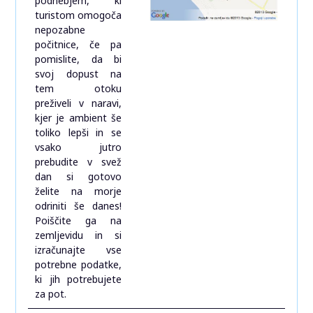
podnebjem, ki
turistom omogoča
nepozabne
počitnice, če pa
pomislite, da bi
svoj dopust na
tem otoku
preživeli v naravi,
kjer je ambient še
toliko lepši in se
vsako jutro
prebudite v svež
dan si gotovo
želite na morje
odriniti še danes!
Poiščite ga na
zemljevidu in si
izračunajte vse
potrebne podatke,
ki jih potrebujete
za pot.