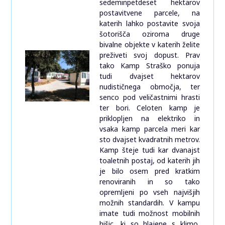
sedeminpetdeset hektarov
postavitvene parcele, na
katerih lahko postavite svoja
šotorišča oziroma druge
bivalne objekte v katerih želite
preživeti svoj dopust. Prav
tako Kamp Straško ponuja
tudi dvajset hektarov
nudističnega območja, ter
senco pod veličastnimi hrasti
ter bori. Celoten kamp je
priklopljen na elektriko in
vsaka kamp parcela meri kar
sto dvajset kvadratnih metrov.
Kamp šteje tudi kar dvanajst
toaletnih postaj, od katerih jih
je bilo osem pred kratkim
renoviranih in so tako
opremljeni po vseh najvišjih
možnih standardih. V kampu
imate tudi možnost mobilnih
hišic, ki so hlajene s klimo,