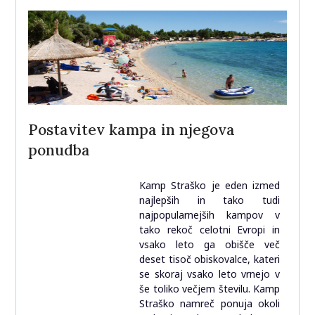
Postavitev kampa in njegova
ponudba
Kamp Straško je eden izmed
najlepših in tako tudi
najpopularnejših kampov v
tako rekoč celotni Evropi in
vsako leto ga obišče več
deset tisoč obiskovalce, kateri
se skoraj vsako leto vrnejo v
še toliko večjem številu. Kamp
Straško namreč ponuja okoli