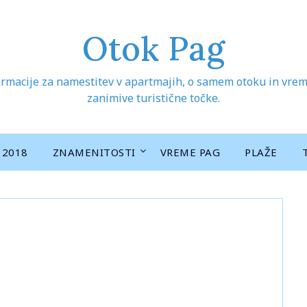
Otok Pag
rmacije za namestitev v apartmajih, o samem otoku in vreme
zanimive turistične točke.
 2018
ZNAMENITOSTI
VREME PAG
PLAŽE