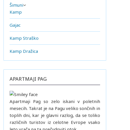
Šimuni
Kamp
Gajac
Kamp Straško
Kamp Dražica
APARTMAJI PAG
Apartmaji Pag so zelo iskani v poletnih
mesecih. Takrat je na Pagu veliko sončnih in
toplih dni, kar je glavni razlog, da se toliko
različnih turistov iz celotne Evrope vsako
leto vrača na ta prečudoviti otok.