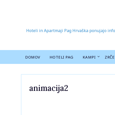
Skip
to
content
Hoteli in Apartmaji Pag Hrvaška ponujajo info
DOMOV
HOTELI PAG
KAMPI
ZRČE
animacija2