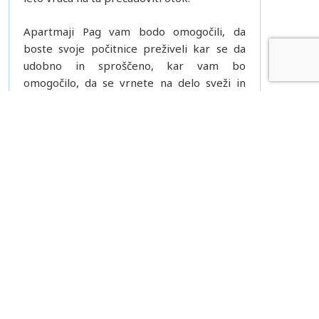
Apartmaji Pag vam bodo omogočili, da
boste svoje počitnice preživeli kar se da
udobno in sproščeno, kar vam bo
omogočilo, da se vrnete na delo sveži in
spočiti
POVEZAVE
Apartmaji Hrvaška
Hrvaška