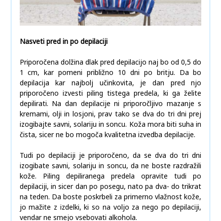
Nasveti pred in po depilaciji
Priporočena dolžina dlak pred depilacijo naj bo od 0,5 do
1 cm, kar pomeni približno 10 dni po britju. Da bo
depilacija kar najbolj učinkovita, je dan pred njo
priporočeno izvesti piling tistega predela, ki ga želite
depilirati. Na dan depilacije ni priporočljivo mazanje s
kremami, olji in losjoni, prav tako se dva do tri dni prej
izogibajte savni, solariju in soncu. Koža mora biti suha in
čista, sicer ne bo mogoča kvalitetna izvedba depilacije.
Tudi po depilaciji je priporočeno, da se dva do tri dni
izogibate savni, solariju in soncu, da ne boste razdražili
kože. Piling depiliranega predela opravite tudi po
depilaciji, in sicer dan po posegu, nato pa dva- do trikrat
na teden. Da boste poskrbeli za primerno vlažnost kože,
jo mažite z izdelki, ki so na voljo za nego po depilaciji,
vendar ne smejo vsebovati alkohola.