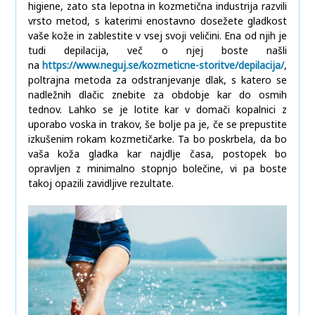
higiene, zato sta lepotna in kozmetična industrija razvili
vrsto metod, s katerimi enostavno dosežete gladkost
vaše kože in zablestite v vsej svoji veličini. Ena od njih je
tudi depilacija, več o njej boste našli
na
https://www.neguj.se/kozmeticne-storitve/depilacija/
,
poltrajna metoda za odstranjevanje dlak, s katero se
nadležnih dlačic znebite za obdobje kar do osmih
tednov. Lahko se je lotite kar v domači kopalnici z
uporabo voska in trakov, še bolje pa je, če se prepustite
izkušenim rokam kozmetičarke. Ta bo poskrbela, da bo
vaša koža gladka kar najdlje časa, postopek bo
opravljen z minimalno stopnjo bolečine, vi pa boste
takoj opazili zavidljive rezultate.