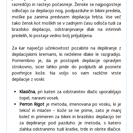
razredčijo in rastejo počasneje. Ženske se najpogosteje
odločajo za depilacijo nog, podpazduhe in bikini predela,
moške pa zanima predvsem depilacija hrbta. Vse več
tako žensk kot moških se v zadnjem času odloča tudi za
brazilsko depilacijo, odstranjevanje dlak na intimnih
predelih, ki postaja vedno bolj priljubljena.
Za kar največjo učinkovitost pozabite na depiliranje z
depilacijskimi kremami, ki neželene dlake le razgradijo.
Pomembno je, da je postopek depilacije opravljen
strokovno, sicer lahko pride do podplutb ali posnete
povrhnjice kože. Na voljo so vam različne vrste
depilacije z voski:
Klasična
, pri kateri za odstranitev dlačic uporabljajo
topel, naravni vosek.
Perron Rigot
je metoda, imenovana po vosku, ki je
tekoč in mlačen – kože se ne prime, zato je manj
boleč in primeren za bikini in brazilsko depilacijo ter
za depiliranje pod pazduho. Je metoda, s katero
zlahka odstranimo tudi kratke, trde in obrite dlačice.