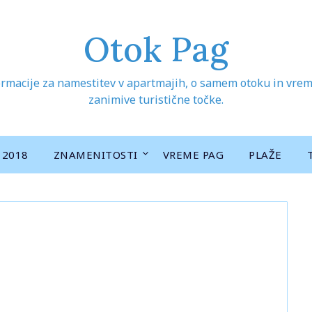
Otok Pag
rmacije za namestitev v apartmajih, o samem otoku in vreme
zanimive turistične točke.
 2018
ZNAMENITOSTI
VREME PAG
PLAŽE