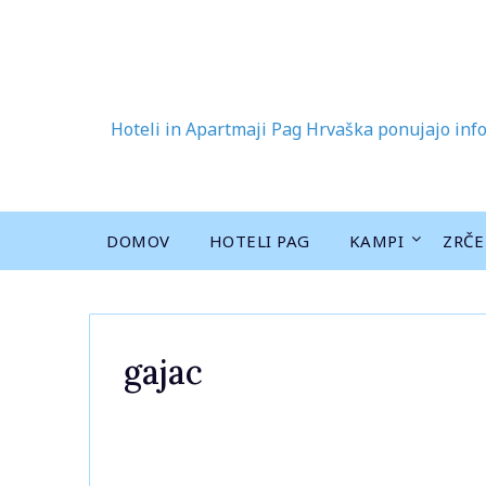
Skip
to
content
Hoteli in Apartmaji Pag Hrvaška ponujajo info
DOMOV
HOTELI PAG
KAMPI
ZRČE
gajac