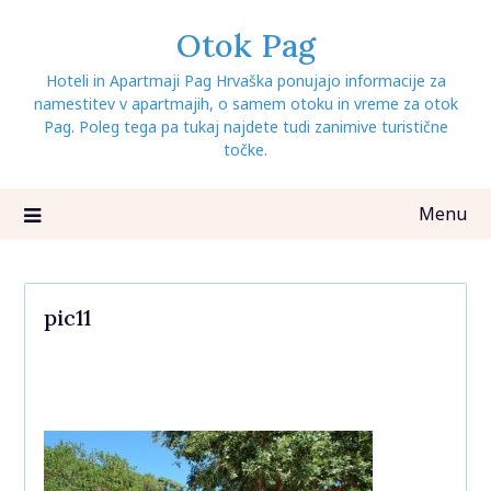
Skip
Otok Pag
to
content
Hoteli in Apartmaji Pag Hrvaška ponujajo informacije za
namestitev v apartmajih, o samem otoku in vreme za otok
Pag. Poleg tega pa tukaj najdete tudi zanimive turistične
točke.
Menu
pic11