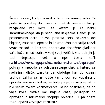
Živimo v času, ko ljudje veliko damo na zunanji videz. Ta
pride še posebej do izraza v poletnih mesecih, ko je
razgaljene več kože, za katero je že nekaj
samoumevnega, da je negovana in gladka. Danes je na
posameznih delih telesa postala celo obvezen del
higiene, zato sta lepotna in kozmetična industrija razvili
vrsto metod, s katerimi enostavno dosežete gladkost
vaše kože in zablestite v vsej svoji veličini. Ena od njih je
tudi depilacija, več o njej boste našli
na
https://www.neguj.se/kozmeticne-storitve/depilacija/
,
poltrajna metoda za odstranjevanje dlak, s katero se
nadležnih dlačic znebite za obdobje kar do osmih
tednov. Lahko se je lotite kar v domači kopalnici z
uporabo voska in trakov, še bolje pa je, če se prepustite
izkušenim rokam kozmetičarke. Ta bo poskrbela, da bo
vaša koža gladka kar najdlje časa, postopek bo
opravljen z minimalno stopnjo bolečine, vi pa boste
takoj opazili zavidljive rezultate.