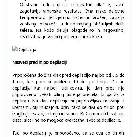
Odstrani tudi najbolj trdovratne dlačice, zato
zagotavlja vrhunske rezultate. Ima nizko delovno
temperaturo, je izjemno nežen in prožen, zato je
voskanje neboleče tudi na najbolj občutljivih delih
telesa. Na kožo deluje blagodejno in negovalno,
rezultat pa je vedno povsem gladka koža.
Nasveti pred in po depilaciji
Priporočena dolžina dlak pred depilacijo naj bo od 0,5 do
1 cm, kar pomeni približno 10 dni po britju. Da bo
depilacija kar najbolj učinkovita, je dan pred njo
priporočeno izvesti piling tistega predela, ki ga želite
depilirati. Na dan depilacije ni priporočljivo mazanje s
kremami, olji in losjoni, prav tako se dva do tri dni prej
izogibajte savni, solariju in soncu. Koža mora biti suha in
čista, sicer ne bo mogoča kvalitetna izvedba depilacije.
Tudi po depilaciji je priporočeno, da se dva do tri dni