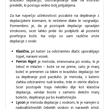
brazilsko depilacijo, odstranjevanje dlak na intimnih
predelih, ki postaja vedno bolj priljubljena.
Za kar največjo učinkovitost pozabite na depiliranje z
depilacijskimi kremami, ki neželene dlake le razgradijo.
Pomembno je, da je postopek depilacije opravljen
strokovno, sicer lahko pride do podplutb ali posnete
povrhnjice kože. Na voljo so vam različne vrste
depilacije z voski:
Klasična
, pri kateri za odstranitev dlačic uporabljajo
topel, naravni vosek.
Perron Rigot
je metoda, imenovana po vosku, ki je
tekoč in mlačen – kože se ne prime, zato je manj
boleč in primeren za bikini in brazilsko depilacijo ter
za depiliranje pod pazduho. Je metoda, s katero
zlahka odstranimo tudi kratke, trde in obrite dlačice.
Sicer postopek traja nekoliko dlje kot klasična
depilacija, vendar boste v zameno deležni manj
bolečin, depiliranje pa bo kvalitetnejše.
Lycon
je metoda depilacije z voskom, ki je narejen iz
najkvalitetnejših čebeljih voskov in naravnih smol.