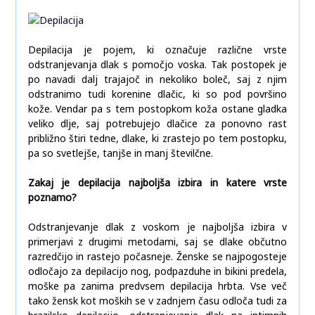
Depilacija je pojem, ki označuje različne vrste
odstranjevanja dlak s pomočjo voska. Tak postopek je
po navadi dalj trajajoč in nekoliko boleč, saj z njim
odstranimo tudi korenine dlačic, ki so pod površino
kože. Vendar pa s tem postopkom koža ostane gladka
veliko dlje, saj potrebujejo dlačice za ponovno rast
približno štiri tedne, dlake, ki zrastejo po tem postopku,
pa so svetlejše, tanjše in manj številčne.
Zakaj je depilacija najboljša izbira in katere vrste
poznamo?
Odstranjevanje dlak z voskom je najboljša izbira v
primerjavi z drugimi metodami, saj se dlake občutno
razredčijo in rastejo počasneje. Ženske se najpogosteje
odločajo za depilacijo nog, podpazduhe in bikini predela,
moške pa zanima predvsem depilacija hrbta. Vse več
tako žensk kot moških se v zadnjem času odloča tudi za